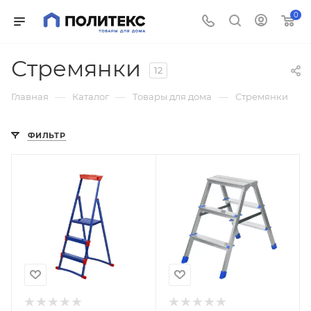
0
Стремянки
12
—
—
—
Главная
Каталог
Товары для дома
Стремянки
ФИЛЬТР