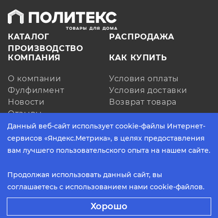
КАТАЛОГ
РАСПРОДАЖА
ПРОИЗВОДСТВО
КОМПАНИЯ
КАК КУПИТЬ
О компании
Условия оплаты
Фулфилмент
Условия доставки
Новости
Возврат товара
Отзывы
КОНТАКТЫ
Данный веб-сайт использует cookie-файлы Интернет-
сервисов «Яндекс.Метрика», в целях предоставления
ЗАКАЗАТЬ ЗВОНОК
вам лучшего пользовательского опыта на нашем сайте.
пн - пт, с 9:00 до 17:30 (по МСК)
Продолжая использовать данный сайт, вы
соглашаетесь с использованием нами cookie-файлов.
2026 © Политекс. Все права защищены.
Способы оплаты:
Хорошо
Политика конфиденциальности
Разработано в