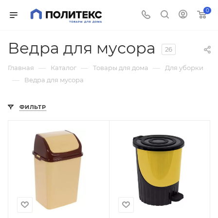
0
Ведра для мусора
26
—
—
—
Главная
Каталог
Товары для дома
Для уборки
—
Ведра для мусора
ФИЛЬТР