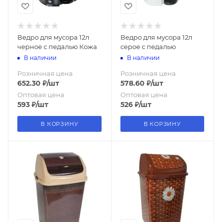
Ведро для мусора 12л
Ведро для мусора 12л
черное с педалью Кожа
серое с педалью
В наличии
В наличии
Розничная цена
Розничная цена
652.30
₽
/шт
578.60
₽
/шт
Оптовая цена
Оптовая цена
593
₽
/шт
526
₽
/шт
В КОРЗИНУ
В КОРЗИНУ