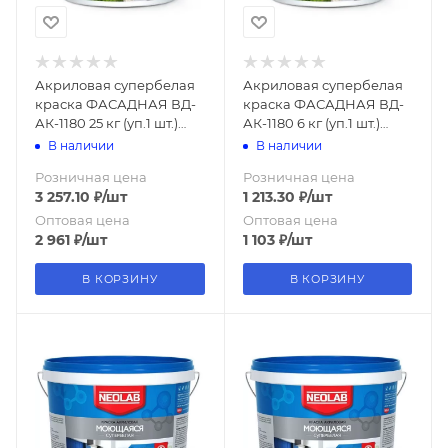
Акриловая супербелая
Акриловая супербелая
краска ФАСАДНАЯ ВД-
краска ФАСАДНАЯ ВД-
АК-1180 25 кг (уп.1 шт.)
АК-1180 6 кг (уп.1 шт.)
NEOLAB
NEOLAB
В наличии
В наличии
Розничная цена
Розничная цена
3 257.10
₽
/шт
1 213.30
₽
/шт
Оптовая цена
Оптовая цена
2 961
₽
/шт
1 103
₽
/шт
В КОРЗИНУ
В КОРЗИНУ