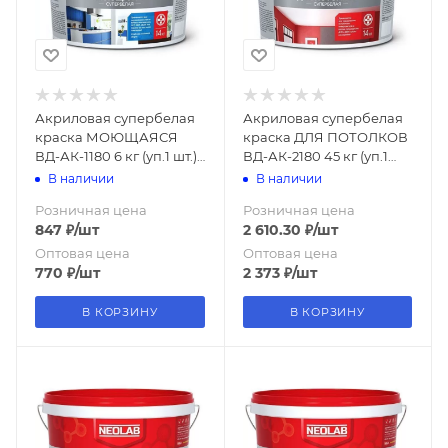
Акриловая супербелая
Акриловая супербелая
краска МОЮЩАЯСЯ
краска ДЛЯ ПОТОЛКОВ
ВД-АК-1180 6 кг (уп.1 шт.)
ВД-АК-2180 45 кг (уп.1
NEOLAB
шт.) NEOLAB
В наличии
В наличии
Розничная цена
Розничная цена
847
₽
/шт
2 610.30
₽
/шт
Оптовая цена
Оптовая цена
770
₽
/шт
2 373
₽
/шт
В КОРЗИНУ
В КОРЗИНУ