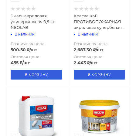
Эмаль акриловая
Краска КМ1
универсальная 0,9 кг
ПРОТИВОПОЖАРНАЯ
NEOLAB
акриловая супербелая
25 кг (уп.1 шт.) NEOLAB
В наличии
В наличии
Розничная цена
Розничная цена
500.50
₽
/шт
2 687.30
₽
/шт
Оптовая цена
Оптовая цена
455
₽
/шт
2 443
₽
/шт
В КОРЗИНУ
В КОРЗИНУ