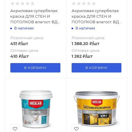
Акриловая супербелая
Акриловая супербелая
краска ДЛЯ СТЕН И
краска ДЛЯ СТЕН И
ПОТОЛКОВ влагост. ВД-
ПОТОЛКОВ влагост. ВД-
АК-2180 3 кг (уп.4 шт.)
АК-2180 14 кг (уп.1 шт.)
В наличии
В наличии
NEOLAB
NEOLAB
Розничная цена
Розничная цена
451
₽
/шт
1 388.20
₽
/шт
Оптовая цена
Оптовая цена
410
₽
/шт
1 262
₽
/шт
В КОРЗИНУ
В КОРЗИНУ