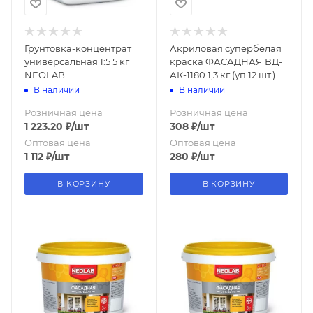
Грунтовка-концентрат
Акриловая супербелая
универсальная 1:5 5 кг
краска ФАСАДНАЯ ВД-
NEOLAB
АК-1180 1,3 кг (уп.12 шт.)
NEOLAB
В наличии
В наличии
Розничная цена
Розничная цена
1 223.20
₽
/шт
308
₽
/шт
Оптовая цена
Оптовая цена
1 112
₽
/шт
280
₽
/шт
В КОРЗИНУ
В КОРЗИНУ