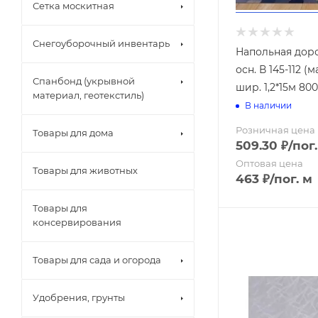
Клеенка " Pe
Сетка москитная
Клеенка " Ал
Клеенка " Ау
Снегоуборочный инвентарь
Клеенка " Ау
Набор сетки 
Напольная дор
Клеенка "Imp
Набор сетки 
осн. В 145-112 
Клеенка "Imp
Спанбонд (укрывной
Набор сетки
шир. 1,2*15м 800
Клеенка "Impe
материал, геотекстиль)
В наличии
Клеенка "Imp
Рулон
Клеенка "Imp
Упаковка
Розничная цена
Товары для дома
Клеенка "LI
Чехол проши
509.30
₽
/пог
Клеенка "M
Бумагодерж
Оптовая цена
Товары для животных
Клеенка "PRI
463
₽
/пог. м
Дозаторы
Клеенка "Ве
Ерш
Клеенка "Гля
Товары для
Зеркала
Клеенка "Же
консервирования
Карнизы для
Клеенка "Ко
Крышки и си
Клеенка "О
Крючок
Товары для сада и огорода
Клеенка "ПА
Мыльница
Клеенка "ПА
Полки для в
Удобрения, грунты
Клеенка "По
Полотенцед
Клеенка "Сh