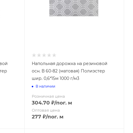
Лом
Мотыги
Мотыжки
Плоскорезы
Ручные культиваторы
(рыхлители)
Совки
Тяпки
овой
Напольная дорожка на резиновой
стер
осн. В 60-82 (матовая) Полиэстер
Совковая
шир. 0,6*15м 1000 г/м3
Штыковая
В наличии
Розничная цена
304.70
₽
/пог. м
Оптовая цена
277
₽
/пог. м