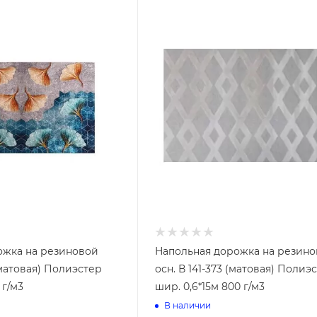
тели
Заборные решетки и сетки
Ленты бордюрные
ожка на резиновой
Напольная дорожка на резин
(матовая) Полиэстер
осн. В 141-373 (матовая) Полиэ
 г/м3
шир. 0,6*15м 800 г/м3
В наличии