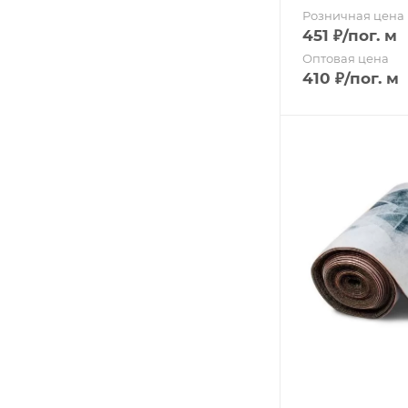
Розничная цена
451
₽
/пог. м
Оптовая цена
410
₽
/пог. м