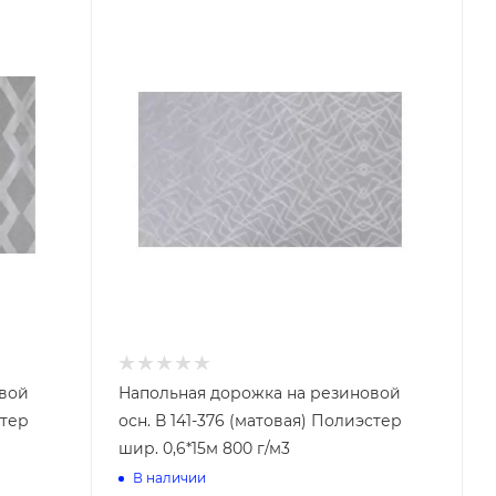
Топоры
Ножи садовые
Ножницы
овой
Напольная дорожка на резиновой
Ножовки
стер
осн. В 141-376 (матовая) Полиэстер
Плодосъемники
Секаторы
шир. 0,6*15м 800 г/м3
Сучкорезы
В наличии