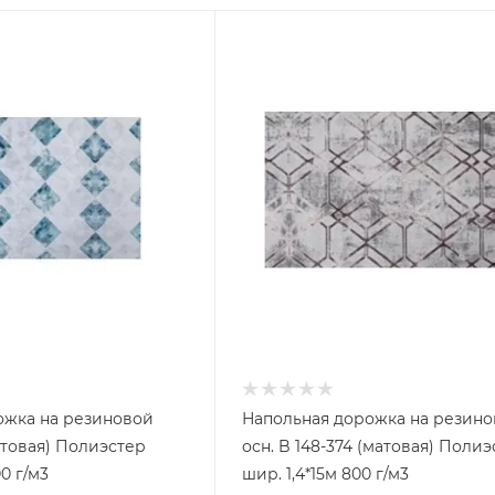
ые металлические
Подводка газовая ПВХ
ие резьбовые
Подводка газовая резина
Подводка газовая сильфон
Коврики дорожки (Дорожка
тиковые трубы
резиновой основе)
совые
н (ППР)
Ковровые дорожки ворсовы
зесборные
(ПНД)
Ковровые дорожки из
иновые PIN MAT
ды
вспененного ПВХ
гетти
ожка на резиновой
Напольная дорожка на резин
Ковровые дорожки травка
вка
матовая) Полиэстер
осн. B 148-374 (матовая) Поли
версальные ЭВА
00 г/м3
шир. 1,4*15м 800 г/м3
онные трубы
Арматура для унитаза