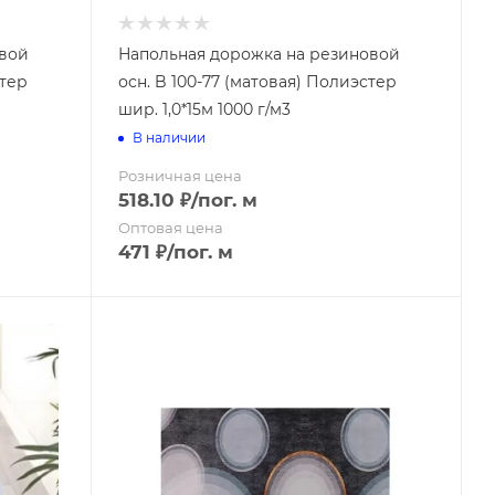
овой
Напольная дорожка на резиновой
стер
осн. B 100-77 (матовая) Полиэстер
шир. 1,0*15м 1000 г/м3
В наличии
Розничная цена
518.10
₽
/пог. м
Оптовая цена
471
₽
/пог. м