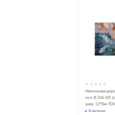
Колышки
Кустодержа
Подставки
Шпалеры
Вилы
Грабли
Мётлы
Напольная дор
осн. B 245-201 
шир. 1,2*15м 700
В наличии