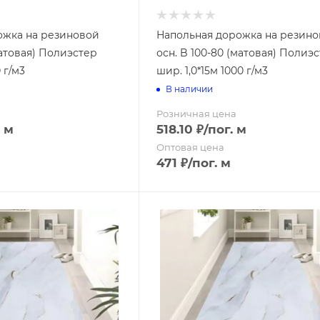
ожка на резиновой
Напольная дорожка на резин
матовая) Полиэстер
осн. B 100-80 (матовая) Полиэ
 г/м3
шир. 1,0*15м 1000 г/м3
В наличии
Розничная цена
. м
518.10
₽
/пог. м
Оптовая цена
471
₽
/пог. м