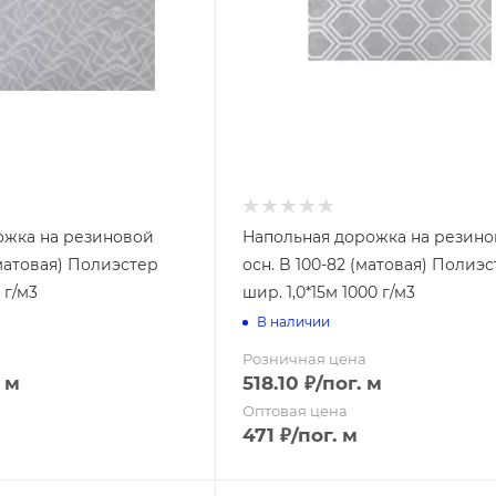
Поддоны для рассады
arme"
енья для ванной
кана"
убных щеток
ер"
анной
Прозрачная
усора
Цветная
вабры
ожка на резиновой
Напольная дорожка на резин
(матовая) Полиэстер
осн. B 100-82 (матовая) Полиэ
Италия
усора
 г/м3
шир. 1,0*15м 1000 г/м3
Россия
уборки
)
В наличии
стеклоочистители)
Розничная цена
стопрошивные
. м
518.10
₽
/пог. м
усора
Оптовая цена
471
₽
/пог. м