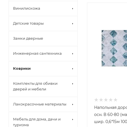
Винилискожа
Детские товары
Замки дверные
Инженерная сантехника
Краны шаров
Коврики
Металлическ
фитинги
Металлоплас
Комплекты для обивки
Коврики вор
Полипропиле
дверей и мебели
Коврики гря
Полиэтилен 
Коврики рез
Счетчики во
Лакокрасочные материалы
Коврики спа
Напольная дор
Коврики тра
осн. В 60-80 (
Коврики уни
Мебель для дома, дачи и
шир. 0,6*15м 10
туризма
Канализаци