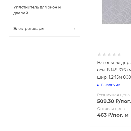
Поручни
Клеенка "Сh
Решетки-сид
Уплотнитель для окон и
Клеенка "Тос
дверей
Стакан для з
Клеенка "Фл
Шторы для в
Электротовары
Ведра для м
Веники
Губки для ш
Напольная дор
Для посуды
осн. В 145-376 
Косы
Мешки для м
шир. 1,2*15м 800
Серпы
Наборы для 
(совок+щетка
В наличии
Окномойки (
Розничная цена
Полотна хол
509.30
₽
/пог
Совки для м
Оптовая цена
Швабры
Арки
463
₽
/пог. м
Держатели
Дуги