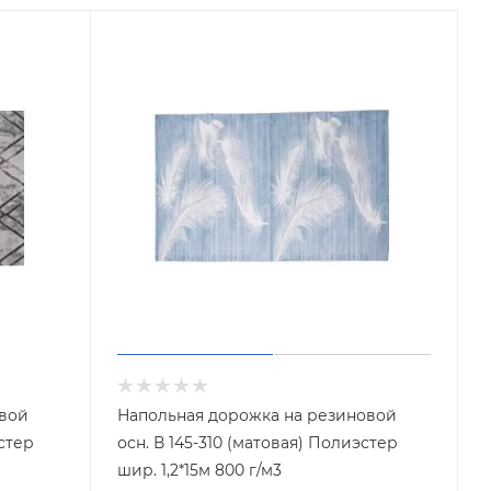
Винилискожа Йошкар-Ола
Винилискожа Тверь
Инструменты для прочистки
труб
 на
е
овой
Напольная дорожка на резиновой
эстер
осн. В 145-310 (матовая) Полиэстер
шир. 1,2*15м 800 г/м3
Комплектующие для