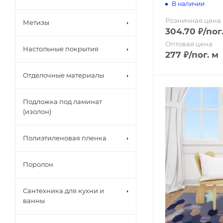
В наличии
Канализаци
Розничная цена
Метизы
304.70
₽
/пог
Декоративн
Оптовая цена
Настольные покрытия
277
₽
/пог. м
Строительны
Отделочные материалы
Жидкие гвоз
Подложка под ламинат
Клей для обо
(изолон)
Клей для пл
Полиэтиленовая пленка
Обои
Поролон
Панели сам
Сантехника для кухни и
ванны