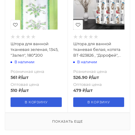
Штора для ванной
Штора для ванной
тканевая зеленая, 1345,
тканевая белая, котята
"Залел", 180*200
ВТ-823826 , "Дорофей",
180*180
В наличии
В наличии
Розничная цена
Розничная цена
561
₽
/шт
526.90
₽
/шт
Оптовая цена
Оптовая цена
510
₽
/шт
479
₽
/шт
В КОРЗИНУ
В КОРЗИНУ
ПОКАЗАТЬ ЕЩЕ