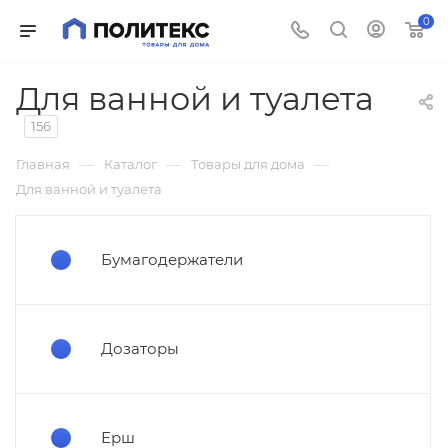
0
Для ванной и туалета
156
—
—
—
Главная
Каталог
Товары для дома
Для ванной и туалета
Бумагодержатели
Дозаторы
Ерш