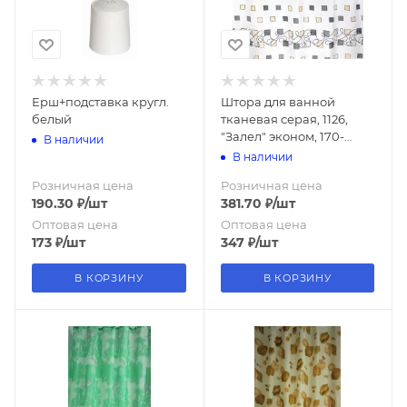
Ерш+подставка кругл.
Штора для ванной
белый
тканевая серая, 1126,
"Залел" эконом, 170-
В наличии
180*200
В наличии
Розничная цена
Розничная цена
190.30
₽
/шт
381.70
₽
/шт
Оптовая цена
Оптовая цена
173
₽
/шт
347
₽
/шт
В КОРЗИНУ
В КОРЗИНУ