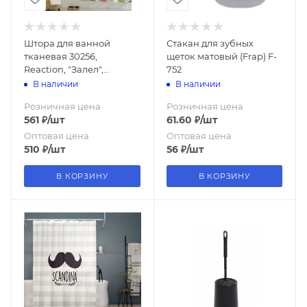
Штора для ванной
Стакан для зубных
тканевая 30256,
щеток матовый (Frap) F-
Reaction, "Залел",
752
180*200
В наличии
В наличии
Розничная цена
Розничная цена
561
₽
/шт
61.60
₽
/шт
Оптовая цена
Оптовая цена
510
₽
/шт
56
₽
/шт
В КОРЗИНУ
В КОРЗИНУ