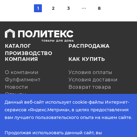
1
2
3
8
КАТАЛОГ
РАСПРОДАЖА
ПРОИЗВОДСТВО
КОМПАНИЯ
КАК КУПИТЬ
О компании
Условия оплаты
Фулфилмент
Условия доставки
Новости
Возврат товара
Отзывы
КОНТАКТЫ
Данный веб-сайт использует cookie-файлы Интернет-
сервисов «Яндекс.Метрика», в целях предоставления
ЗАКАЗАТЬ ЗВОНОК
вам лучшего пользовательского опыта на нашем сайте.
пн - пт, с 9:00 до 17:30 (по МСК)
Продолжая использовать данный сайт, вы