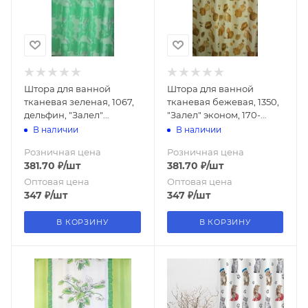
Штора для ванной
Штора для ванной
тканевая зеленая, 1067,
тканевая бежевая, 1350,
дельфин, "Залел"
"Залел" эконом, 170-
эконом, 170-180*200
180*200
В наличии
В наличии
Розничная цена
Розничная цена
381.70
₽
/шт
381.70
₽
/шт
Оптовая цена
Оптовая цена
347
₽
/шт
347
₽
/шт
В КОРЗИНУ
В КОРЗИНУ