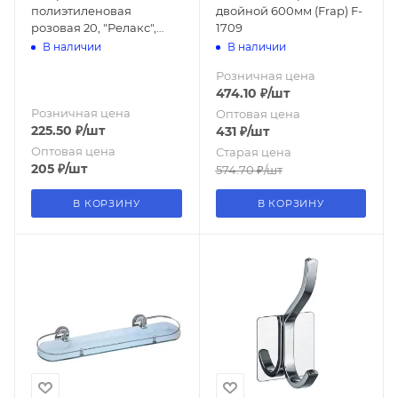
полиэтиленовая
двойной 600мм (Frap) F-
розовая 20, "Релакс",
1709
180*180
В наличии
В наличии
Розничная цена
474.10
₽
/шт
Розничная цена
Оптовая цена
225.50
₽
/шт
431
₽
/шт
Оптовая цена
Старая цена
205
₽
/шт
574.70
₽
/шт
В КОРЗИНУ
В КОРЗИНУ